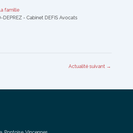
la famille
-DEPREZ - Cabinet DEFIS Avocats
Actualité suivant
→
e
,
Pontoise
,
Vincennes