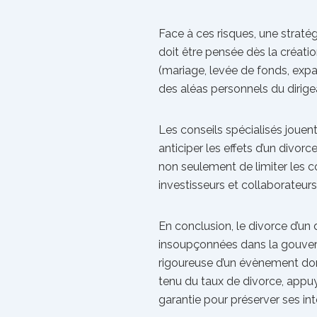
Face à ces risques, une stratég
doit être pensée dès la créati
(mariage, levée de fonds, expatr
des aléas personnels du dirigea
Les conseils spécialisés jouent 
anticiper les effets d’un divor
non seulement de limiter les co
investisseurs et collaborateurs
En conclusion, le divorce d’un 
insoupçonnées dans la gouvern
rigoureuse d’un évènement don
tenu du taux de divorce, appuy
garantie pour préserver ses int