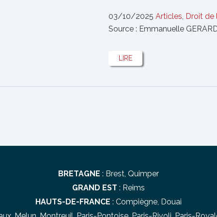
03/10/2025
Articles
,
Droit de 
Source : Emmanuelle GERARD
LIRE
BRETAGNE
:
Brest
,
Quimper
GRAND EST
:
Reims
HAUTS-DE-FRANCE
:
Compiègne
,
Douai
aux
,
Melun
,
Montreuil
,
Paris-Pontoise
,
Paris-Rivoli
,
Paris-Royal