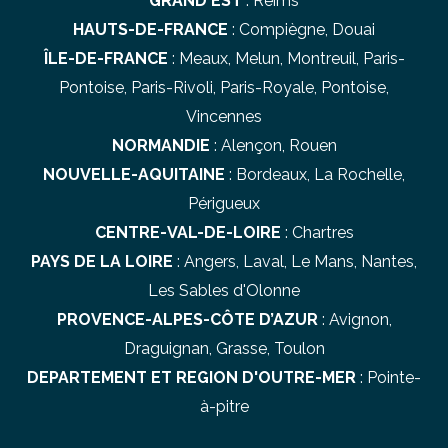
GRAND EST
:
Reims
HAUTS-DE-FRANCE
:
Compiègne
,
Douai
ÎLE-DE-FRANCE
:
Meaux
,
Melun
,
Montreuil
,
Paris-
Pontoise
,
Paris-Rivoli
,
Paris-Royale
,
Pontoise
,
Vincennes
NORMANDIE
:
Alençon
,
Rouen
NOUVELLE-AQUITAINE
:
Bordeaux
,
La Rochelle
,
Périgueux
CENTRE-VAL-DE-LOIRE
:
Chartres
PAYS DE LA LOIRE
:
Angers
,
Laval
,
Le Mans
,
Nantes
,
Les Sables d'Olonne
PROVENCE-ALPES-CÔTE D’AZUR
:
Avignon
,
Draguignan
,
Grasse
,
Toulon
DEPARTEMENT ET REGION D'OUTRE-MER
:
Pointe-
à-pitre