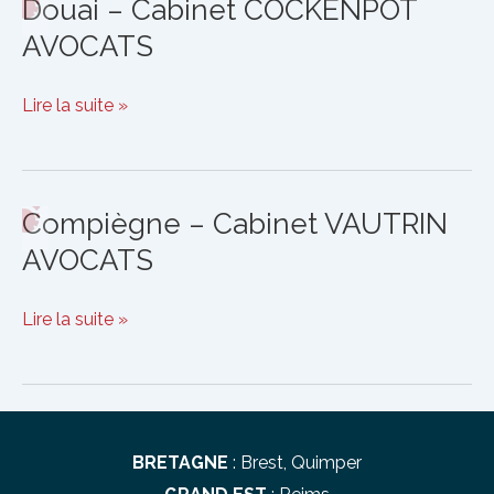
Douai – Cabinet COCKENPOT
AVOCATS
Douai
Lire la suite »
–
Cabinet
COCKENPOT
Compiègne – Cabinet VAUTRIN
AVOCATS
AVOCATS
Compiègne
Lire la suite »
–
Cabinet
VAUTRIN
AVOCATS
BRETAGNE
:
Brest
,
Quimper