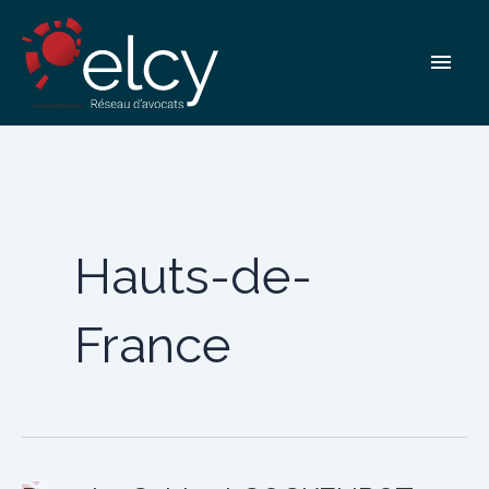
Aller
au
Men
contenu
princ
Hauts-de-
France