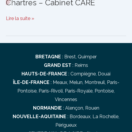
Chartres – Cabinet CARÉ
Chartres
Lire la suite »
–
Cabinet
CARÉ
BRETAGNE
:
Brest
,
Quimper
GRAND EST
:
Reims
HAUTS-DE-FRANCE
:
Compiègne
,
Douai
ÎLE-DE-FRANCE
:
Meaux
,
Melun
,
Montreuil
,
Paris-
Pontoise
,
Paris-Rivoli
,
Paris-Royale
,
Pontoise
,
Vincennes
NORMANDIE
:
Alençon
,
Rouen
NOUVELLE-AQUITAINE
:
Bordeaux
,
La Rochelle
,
Périgueux