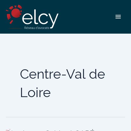
Aller
au
Men
contenu
princ
Centre-Val de
Loire