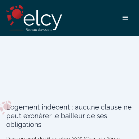
Aller
au
Men
contenu
princ
Logement indécent : aucune clause ne
peut exonérer le bailleur de ses
obligations
Dans un arrêt du 16 octobre 2025 (Cass. civ 3ème,