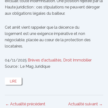
excluait toute indemnisation. Une position rejetée par la
Haute juridiction : ces stipulations ne peuvent déroger
aux obligations légales du bailleur.
Cet arrêt vient rappeler que la décence du
logement est une exigence impérative et non
négociable, placée au cœur de la protection des
locataires.
04/11/2025
Brèves d'actualités
,
Droit Immobilier
Source : Le Mag Juridique
LIRE
Navigation
←
Actualité précédent
Actualité suivant
→