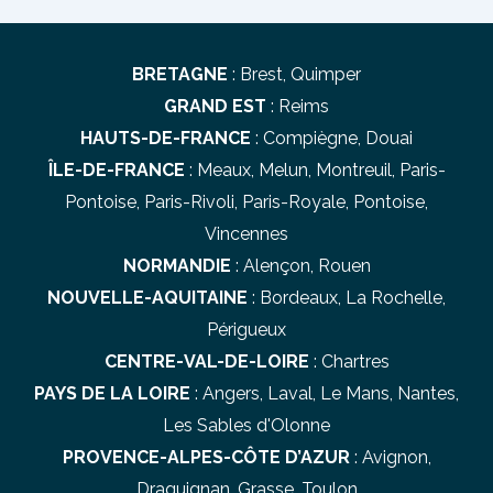
des
articles
BRETAGNE
:
Brest
,
Quimper
GRAND EST
:
Reims
HAUTS-DE-FRANCE
:
Compiègne
,
Douai
ÎLE-DE-FRANCE
:
Meaux
,
Melun
,
Montreuil
,
Paris-
Pontoise
,
Paris-Rivoli
,
Paris-Royale
,
Pontoise
,
Vincennes
NORMANDIE
:
Alençon
,
Rouen
NOUVELLE-AQUITAINE
:
Bordeaux
,
La Rochelle
,
Périgueux
CENTRE-VAL-DE-LOIRE
:
Chartres
PAYS DE LA LOIRE
:
Angers
,
Laval
,
Le Mans
,
Nantes
,
Les Sables d'Olonne
PROVENCE-ALPES-CÔTE D’AZUR
:
Avignon
,
Draguignan
,
Grasse
,
Toulon