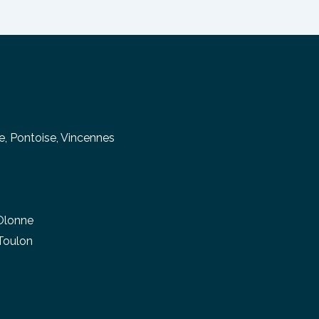
e
,
Pontoise
,
Vincennes
Olonne
Toulon