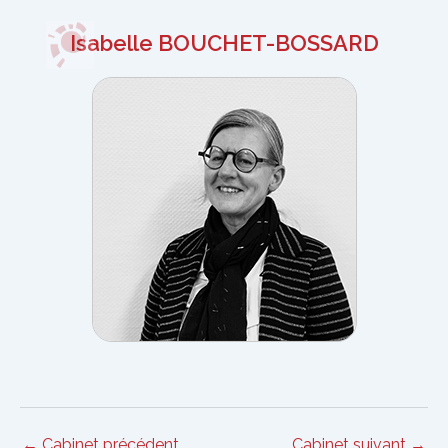
Isabelle BOUCHET-BOSSARD
Navigation
←
Cabinet précédent
Cabinet suivant
→