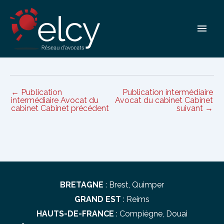
Aller
Avocats du cabinet Cabinets:
au
Men
contenu
15684 – 15622
princ
←
Publication
Publication intermédiaire
Navigation
intermédiaire Avocat du
Avocat du cabinet Cabinet
des
cabinet Cabinet précédent
suivant
→
articles
BRETAGNE
:
Brest
,
Quimper
GRAND EST
:
Reims
HAUTS-DE-FRANCE
:
Compiègne
,
Douai