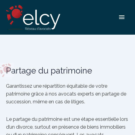
Aller
Partage du patrimoine
au
Men
contenu
princ
Partage du patrimoine
Garantissez une répartition équitable de votre
patrimoine grâce à nos avocats experts en partage de
succession, même en cas de litiges.
Le partage du patrimoine est une étape essentielle lors
d’un divorce, surtout en présence de biens immobiliers
ou d’un patrimoine conséquent. Les avocats