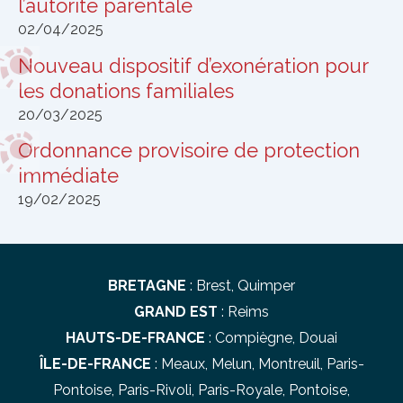
l’autorité parentale​
02/04/2025
Nouveau dispositif d’exonération pour
les donations familiales
20/03/2025
Ordonnance provisoire de protection
immédiate
19/02/2025
BRETAGNE
:
Brest
,
Quimper
GRAND EST
:
Reims
HAUTS-DE-FRANCE
:
Compiègne
,
Douai
ÎLE-DE-FRANCE
:
Meaux
,
Melun
,
Montreuil
,
Paris-
Pontoise
,
Paris-Rivoli
,
Paris-Royale
,
Pontoise
,